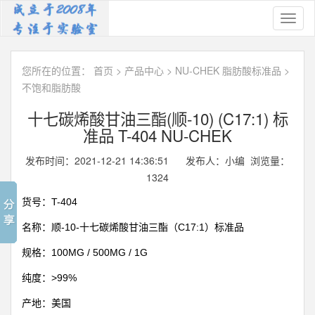
Toggl
naviga
您所在的位置：
首页
>
产品中心
>
NU-CHEK 脂肪酸标准品
>
不饱和脂肪酸
十七碳烯酸甘油三酯(顺-10) (C17:1) 标
准品 T-404 NU-CHEK
发布时间：2021-12-21 14:36:51 发布人：小编 浏览量：
1324
T-404
货号：
-10-
C17:1
名称：顺
十七碳烯酸甘油三酯（
）标准品
100MG / 500MG / 1G
规格：
>99%
纯度：
产地：美国