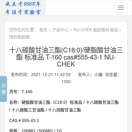
Toggl
naviga
您所在的位置：
首页
>
产品中心
>
NU-CHEK 脂肪酸标准品
>
饱和脂肪酸
十八碳酸甘油三酯(C18:0)/硬脂酸甘油三
酯 标准品 T-160 cas#555-43-1 NU-
CHEK
发布时间：2021-12-21 11:42:59 发布人：小编 浏览量：
1330
T-160
货号：
C18:0
/
名称：硬脂酸甘油三酯（
）标准品
十八碳酸甘油三酯
/
/
十八碳酸三甘油酯
十八烷酸甘油三酯
CAS #
555-43-1
100MG / 500MG / 1G
规格：