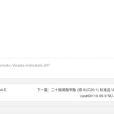
=home&c=View&a=index&aid=297
4-E
下一篇：
二十碳烯酸甲酯 (顺-8)(C20:1) 标准品 U
cas#69119-99-9 NU