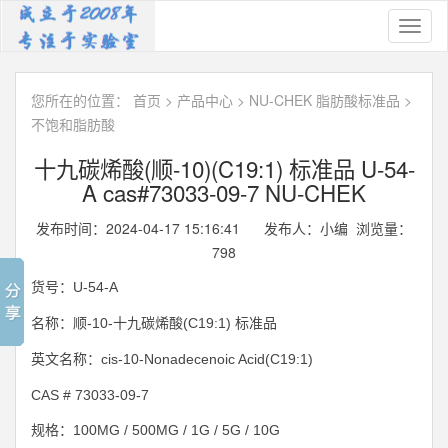
Toggl
naviga
您所在的位置：
首页
>
产品中心
>
NU-CHEK 脂肪酸标准品
>
不饱和脂肪酸
十九碳烯酸(顺-10)(C19:1) 标准品 U-54-
A cas#73033-09-7 NU-CHEK
发布时间：2024-04-17 15:16:41 发布人：小编 浏览量：
798
U-54-A
货号：
-10-
(C19:1)
名称：顺
十九碳烯酸
标准品
cis-10-Nonadecenoic Acid(C19:1)
英文名称：
CAS # 73033-09-7
100MG / 500MG / 1G / 5G / 10G
规格：