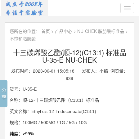
Toggl
naviga
您所在的位置：
首页
>
产品中心
>
NU-CHEK 脂肪酸标准品
>
不饱和脂肪酸
十三碳烯酸乙酯(顺-12)(C13:1) 标准品
U-35-E NU-CHEK
发布时间：2023-06-01 15:05:18 发布人：小编 浏览量：
939
U-35-E
货号：
-12-
C13:1
名称：顺
十三碳烯酸乙酯（
）标准品
Ethyl cis-12-Tridecenoate(C13:1)
英文名称：
100MG / 500MG / 1G / 5G / 10G
规格：
>99%
纯度：