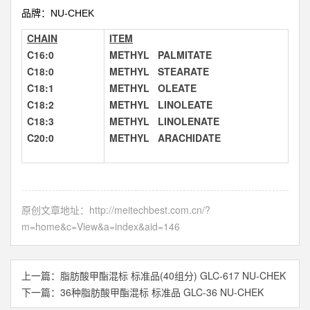
NU-CHEK
品牌：
CHAIN
ITEM
C16:0
METHYL PALMITATE
C18:0
METHYL STEARATE
C18:1
METHYL OLEATE
C18:2
METHYL LINOLEATE
C18:3
METHYL LINOLENATE
C20:0
METHYL ARACHIDATE
原创文章地址：
http://meitechbest.com.cn/?
m=home&c=View&a=index&aid=146
上一篇：
脂肪酸甲酯混标 标准品(40组分) GLC-617 NU-CHEK
下一篇：
36种脂肪酸甲酯混标 标准品 GLC-36 NU-CHEK