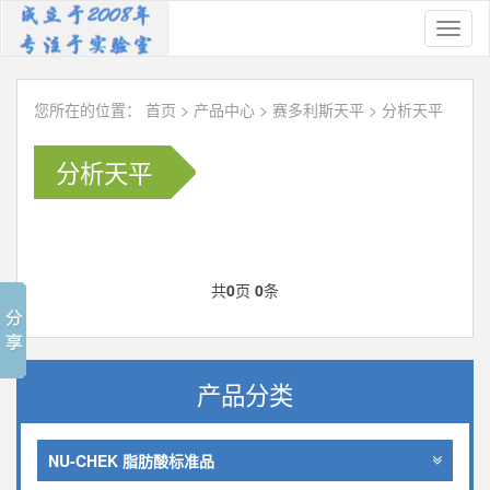
Toggl
naviga
您所在的位置：
首页
>
产品中心
>
赛多利斯天平
>
分析天平
分析天平
共
0
页
0
条
产品分类
NU-CHEK 脂肪酸标准品