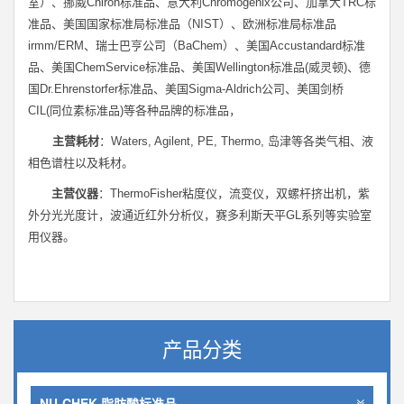
室）、挪威
Chiron
标准品、意大利
Chromogenix
公司、加拿大
TRC
标
准品、美国国家标准局标准品（
NIST
）、欧洲标准局标准品
irmm/ERM
、瑞士巴亨公司（
BaChem
）、美国
Accustandard
标准
品、美国
ChemService
标准品、美国
Wellington
标准品
(
威灵顿
)
、德
国
Dr.Ehrenstorfer
标准品、美国
Sigma-Aldrich
公司、美国剑桥
CIL(
同位素标准品
)
等各种品牌的标准品，
主营耗材
：
Waters, Agilent, PE, Thermo,
岛津等各类气相、液
相色谱柱以及耗材。
主营仪器
：
ThermoFisher
粘度仪，流变仪，双螺杆挤出机，紫
外分光光度计，波通近红外分析仪，赛多利斯天平
GL
系列等实验室
用仪器。
产品分类
NU-CHEK 脂肪酸标准品