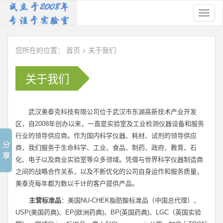
Toggl
naviga
您所在的位置：
首页
>
关于我们
关于我们
武汉美泰克科技有限公司位于武汉市东湖高新技术产业开发
区，自
2008
年创办以来，一直是实验室及工业检测仪器设备和服务
行业的领导供应商。作为国内科学仪器、耗材、试剂的领导供应
商，我们服务于生命科学、工业、食品、制药、政府、教育、石
化、电子以及商业实验室等众多领域。凭借与世界科学仪器制造商
之间的战略合作关系，以及不断优化的公司自身运作和服务质量，
美泰克每年都为数以千计的客户提供产品。
主营标准品
：美国
NU-CHEK
脂肪酸标准品（中国总代理）、
USP(
美国药典
)
、
EP(
欧洲药典
)
、
BP(
英国药典
)
、
LGC
（英国实验